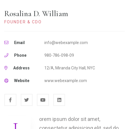
Rosalina D. William
FOUNDER & CDO
Email
info@webexample.com
Phone
980-786-098-09
Address
12/A, Miranda City Hall, NYC
Website
www.webexample.com
orem ipsum dolor sit amet,
consectetur adipisicing elit, sed do