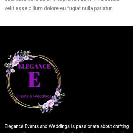
velit esse cillum dolore eu fugiat nulla pariatur.
Elegance Events and Weddings is passionate about crafting