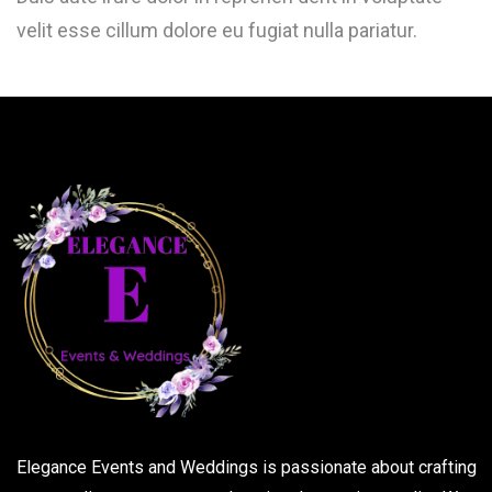
velit esse cillum dolore eu fugiat nulla pariatur.
Elegance Events and Weddings is passionate about crafting