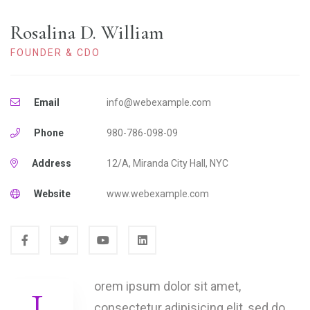
Rosalina D. William
FOUNDER & CDO
Email
info@webexample.com
Phone
980-786-098-09
Address
12/A, Miranda City Hall, NYC
Website
www.webexample.com
orem ipsum dolor sit amet,
consectetur adipisicing elit, sed do